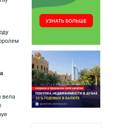
оду
королем
ла
я вела
е
руя