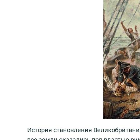
История становления Великобритании 
все земли оказались под властью ри