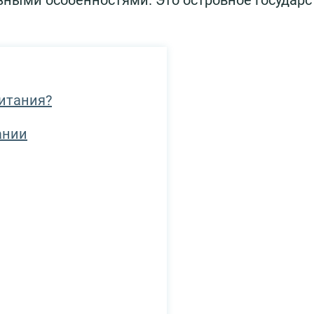
ными особенностями. Это островное государс
итания?
ании