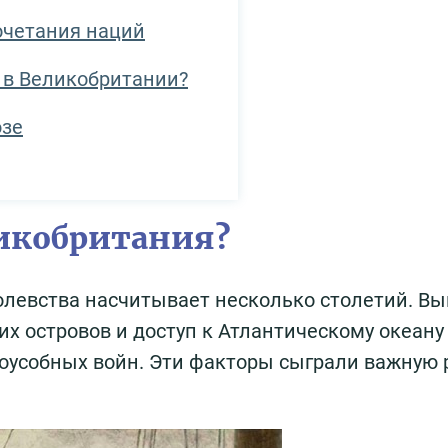
очетания наций
т в Великобритании?
юзе
ликобритания?
олевства насчитывает несколько столетий. Вы
х островов и доступ к Атлантическому океану
оусобных войн. Эти факторы сыграли важную 