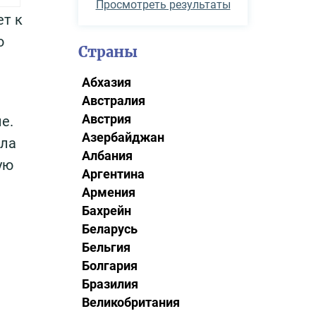
Просмотреть результаты
ет к
ю
Страны
Абхазия
Австралия
Австрия
е.
Азербайджан
ила
Албания
ую
Аргентина
Армения
Бахрейн
Беларусь
Бельгия
Болгария
Бразилия
Великобритания