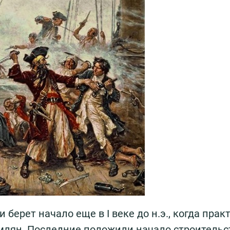
берет начало еще в I веке до н.э., когда прак
млян. Последние положили начало строительс