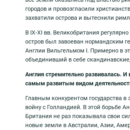
городов и провозгласили христианство
захватили острова и вытеснили римля
В IX-XI вв. Великобритания регулярно
остров был завоеван нормандским г
Англии Вильгельмом I. Примерно в э
объединивший в себе скандинавские,
Англия стремительно развивалась. И 
самым развитым видом деятельност
Главным конкурентом государства в э
войну с Голландией. В этой борьбе 
Британия не раз показывала свои си
новые земли в Австралии, Азии, Аме