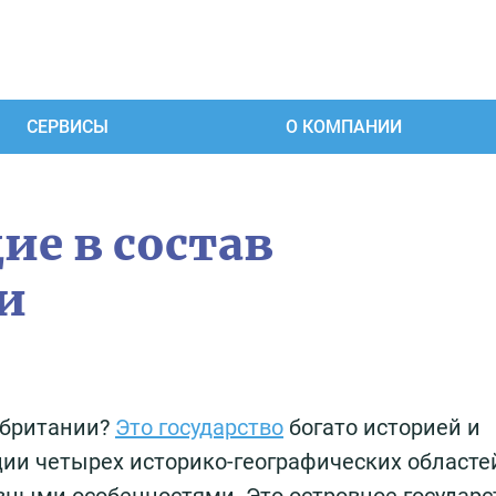
СЕРВИСЫ
О КОМПАНИИ
ие в состав
и
обритании?
Это государство
богато историей и
ции четырех историко-географических областе