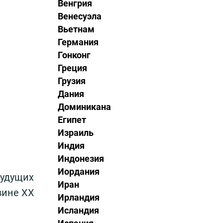
Венгрия
Венесуэла
Вьетнам
Германия
Гонконг
Греция
Грузия
Дания
Доминикана
Египет
Израиль
Индия
Индонезия
Иордания
будущих
Иран
вине XX
Ирландия
Исландия