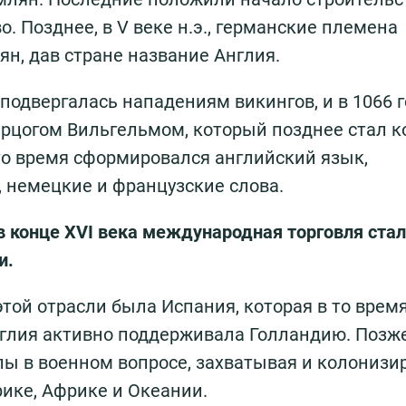
. Позднее, в V веке н.э., германские племена
н, дав стране название Англия.
 подвергалась нападениям викингов, и в 1066 г
ерцогом Вильгельмом, который позднее стал 
то время сформировался английский язык,
 немецкие и французские слова.
в конце XVI века международная торговля ста
и.
той отрасли была Испания, которая в то врем
Англия активно поддерживала Голландию. Позж
лы в военном вопросе, захватывая и колонизи
рике, Африке и Океании.