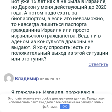
Вот уже 15 лет как я не была в Израиле,
но Даркон у меня действующий до 2020
года. А потом надо ехать за
биопаспортом, а если это невозможно,
то навсегда лишиться паспорта
гражданина Израиля или просто
израильского гражданства. Ведь ни в
аденом из консульств драконы не
выдают. Я хочу спросить: есть ли
положительный выход из этой ситуации
или это тупик?
Ответить
Владимир
02.06.2019 г.
Я гражданин Израиля, проживаю в
России, не был в Израиле 22 года. Моя
Этот сайт использует cookie для хранения данных. Продолжая
использовать сайт, Вы даете свое согласие на работу с этими
дочь София окончила в этом году
файлами.
OK
обучение в школе по программе НААЛе,