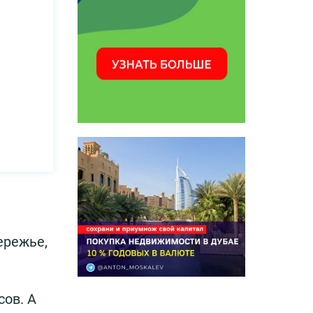
ережье,
сов. А