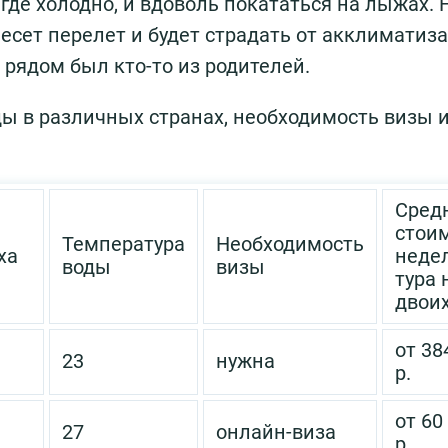
 где холодно, и вдоволь покататься на лыжах. 
есет перелет и будет страдать от акклиматиз
 рядом был кто-то из родителей.
ды в различных странах, необходимость визы 
Сред
стои
Температура
Необходимость
ха
неде
воды
визы
тура 
двои
от 38
23
нужна
р.
от 60
27
онлайн-виза
р.