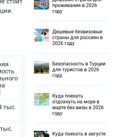
Не стоит
проживания в 2026
ации.
году
Дешевые безвизовые
и
страны для россиян в
2026 году
няя
Безопасность в Турции
для туристов в 2026
мость
году
льного
на
х
Куда поехать
отдохнуть на море в
4 тыс.
марте без визы в 2026
году
 тыс.
Куда поехать в августе