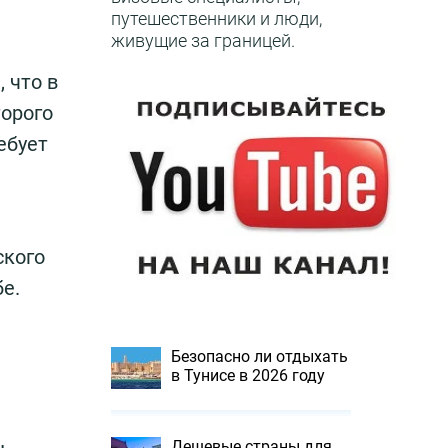
путешественники и люди,
живущие за границей.
 что в
торого
ебует
кого
бе.
Безопасно ли отдыхать
в Тунисе в 2026 году
Дешевые страны для