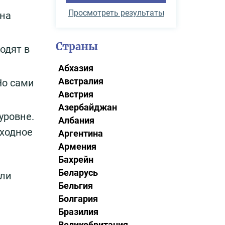
Просмотреть результаты
ана
Страны
одят в
Абхазия
Австралия
Но сами
Австрия
Азербайджан
уровне.
Албания
ыходное
Аргентина
Армения
Бахрейн
Беларусь
ели
Бельгия
Болгария
Бразилия
Великобритания