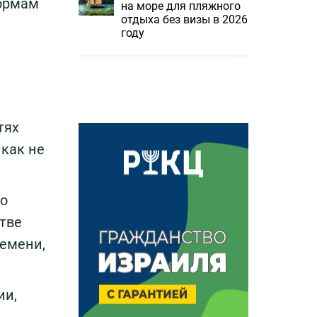
нормам
на море для пляжного
отдыха без визы в 2026
м
году
тях
как не
во
стве
ремени,
ии,
.