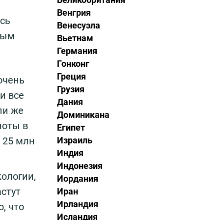
Венгрия
сь
Венесуэла
ным
Вьетнам
Германия
Гонконг
Греция
очень
Грузия
и все
Дания
ли же
Доминикана
лоты в
Египет
Израиль
 25 млн
Индия
Индонезия
кологии,
Иордания
астут
Иран
Ирландия
, что
Исландия