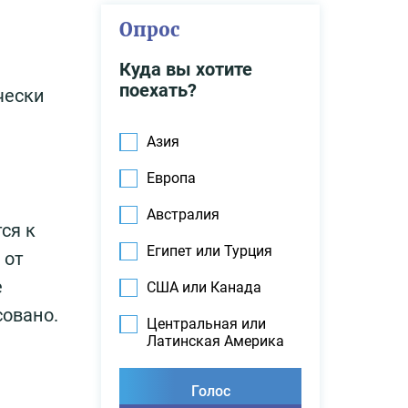
Опрос
Куда вы хотите
поехать?
чески
Азия
Европа
Австралия
ся к
Египет или Турция
 от
е
США или Канада
совано.
Центральная или
Латинская Америка