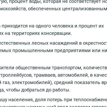
тую, процент воды, которая не соответствует 
омохозяйств, обеспеченных централизованны
в приходится на одного человека и процент их
х на территориях консервации.
 естественных лесных насаждений в окрестнос
маемых промышленными предприятиями или ни
 жители общественным транспортом, количест
(троллейбусов, трамваев, автомобилей, в каче
газ, электромобилей), средний показатель в
а, чтобы добраться до работы.
ушу населения, доля потерь при теплоснабжен
 наносящих наименьший вред экологии города