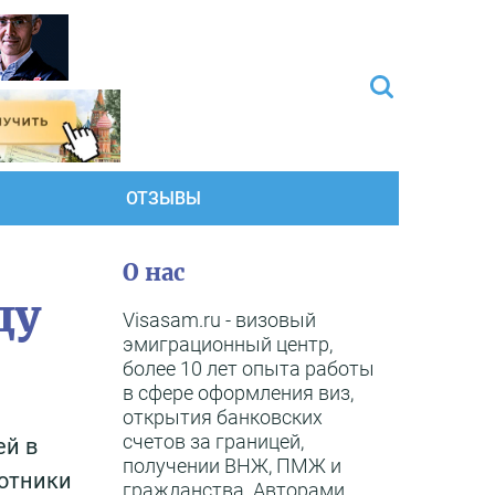
ОТЗЫВЫ
О нас
ду
Visasam.ru - визовый
эмиграционный центр,
более 10 лет опыта работы
в сфере оформления виз,
открытия банковских
счетов за границей,
ей в
получении ВНЖ, ПМЖ и
отники
гражданства. Авторами