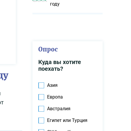
году
Опрос
Куда вы хотите
поехать?
ду
Азия
и
Европа
ют
Австралия
Египет или Турция