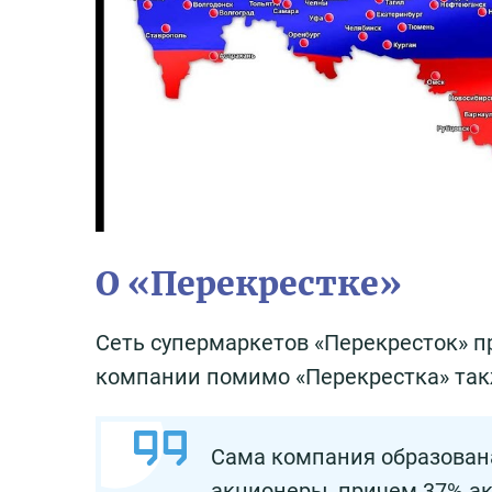
О «Перекрестке»
Сеть супермаркетов «Перекресток» п
компании помимо «Перекрестка» такж
Сама компания образована
акционеры, причем 37% ак