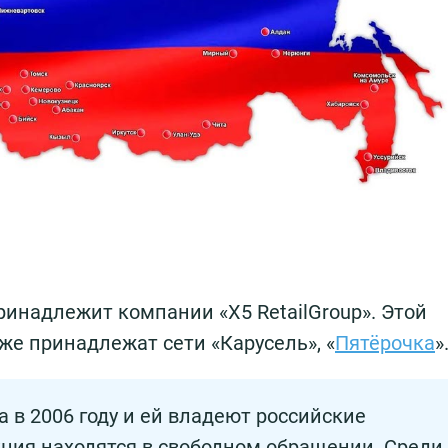
ринадлежит компании «X5 RetailGroup». Этой
е принадлежат сети «Карусель», «
Пятёрочка
»
 в 2006 году и ей владеют российские
ция находятся в свободном обращении. Среди