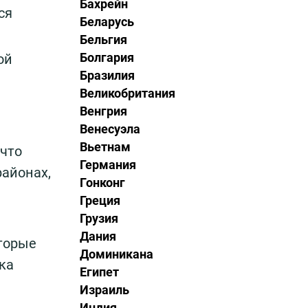
Бахрейн
ся
Беларусь
Бельгия
Болгария
ой
Бразилия
Великобритания
Венгрия
Венесуэла
Вьетнам
 что
Германия
айонах,
Гонконг
Греция
Грузия
Дания
торые
Доминикана
ка
Египет
Израиль
Индия