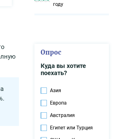
году
то
Опрос
олную
Куда вы хотите
поехать?
на
Азия
%.
Европа
Австралия
Египет или Турция