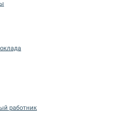
ды
оклада
ный работник