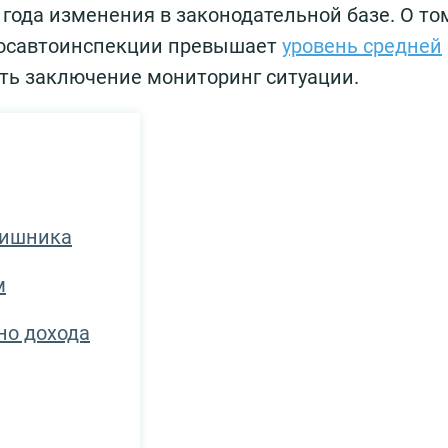
года изменения в законодательной базе. О том
Госавтоинспекции превышает
уровень средней
ать заключение мониторинг ситуации.
аишника
м
но дохода