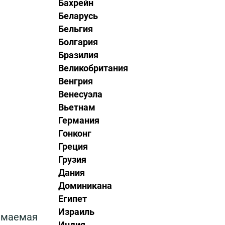
Бахрейн
Беларусь
Бельгия
Болгария
Бразилия
Великобритания
Венгрия
Венесуэла
Вьетнам
Германия
Гонконг
Греция
Грузия
Дания
Доминикана
Египет
Израиль
нимаемая
Индия