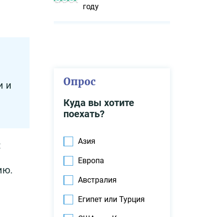
году
Опрос
и и
Куда вы хотите
поехать?
Азия
:
Европа
ию.
Австралия
Египет или Турция