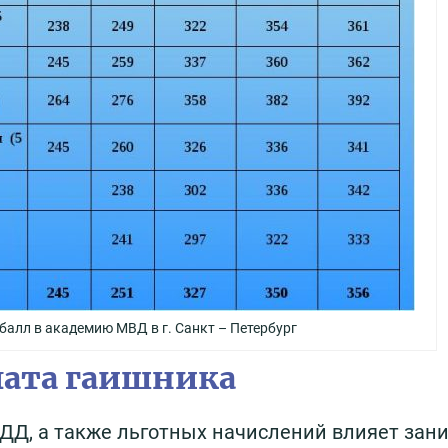
балл в академию МВД в г. Санкт – Петербург
плата гаишника
БДД, а также льготных начислений влияет за