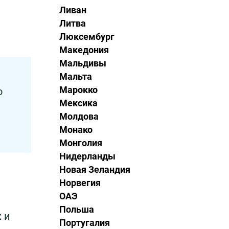
Ливан
Литва
Люксембург
Македония
Мальдивы
Мальта
Марокко
о
Мексика
Молдова
Монако
Монголия
Нидерланды
Новая Зеландия
Норвегия
ОАЭ
Польша
 и
Португалия