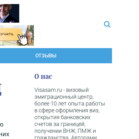
ОТЗЫВЫ
О нас
Д
Visasam.ru - визовый
эмиграционный центр,
более 10 лет опыта работы
в сфере оформления виз,
открытия банковских
счетов за границей,
ою
получении ВНЖ, ПМЖ и
них
гражданства. Авторами