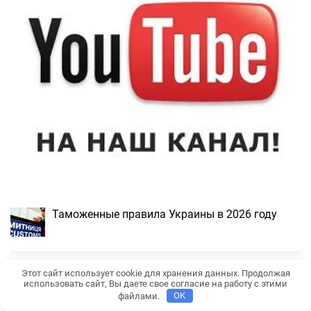
Таможенные правила Украины в 2026 году
Этот сайт использует cookie для хранения данных. Продолжая
Ввоз товаров из Польши в Беларусь в 2026
использовать сайт, Вы даете свое согласие на работу с этими
году
файлами.
OK