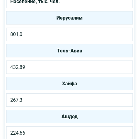
Население, тыс. чел.
Иерусалим
801,0
Тель-Авив
432,89
Хайфа
267,3
Ашдод
224,66