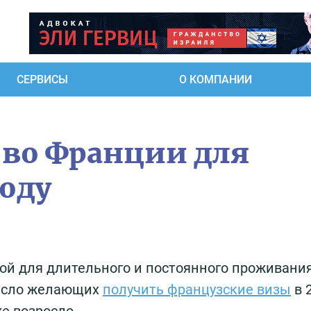
СЕРВИСЫ
О КОМПАНИИ
во Франции для
году
ой для длительного и постоянного проживания
число желающих
получить французские визы
в 