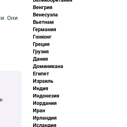
Венгрия
Венесуэла
ии. Они
Вьетнам
Германия
Гонконг
Греция
Грузия
Дания
Доминикана
Египет
Израиль
Индия
Индонезия
е
Иордания
Иран
Ирландия
Исландия