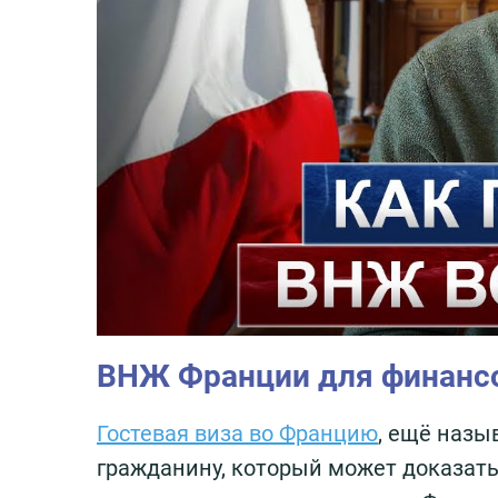
ВНЖ Франции для финанс
Гостевая виза во Францию
, ещё назы
гражданину, который может доказат