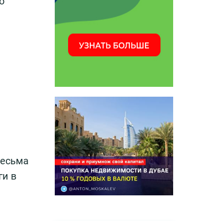
о
весьма
ги в