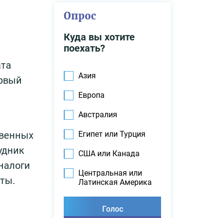
Опрос
Куда вы хотите
поехать?
ата
Азия
ервый
Европа
Австралия
твенных
Египет или Турция
удник
США или Канада
налоги
Центральная или
аты.
Латинская Америка