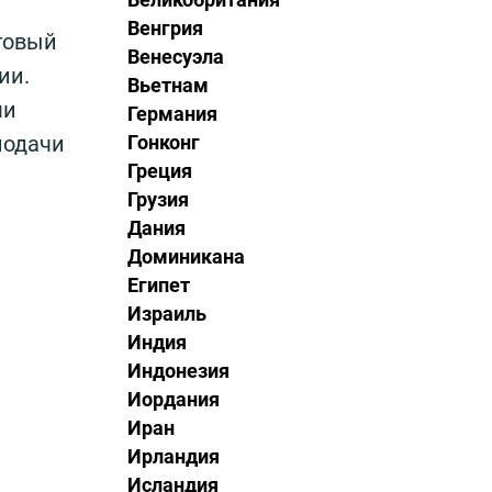
Венгрия
говый
Венесуэла
ии.
Вьетнам
ми
Германия
подачи
Гонконг
Греция
Грузия
Дания
Доминикана
Египет
Израиль
Индия
Индонезия
Иордания
Иран
Ирландия
Исландия