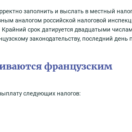
ректно заполнить и выслать в местный нало
азным аналогом российской налоговой инспекц
. Крайний срок датируется двадцатыми числа
цузскому законодательству, последний день 
чиваются французским
 выплату следующих налогов: