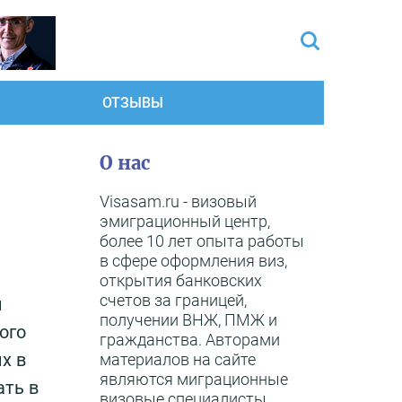
ОТЗЫВЫ
О нас
Visasam.ru - визовый
эмиграционный центр,
более 10 лет опыта работы
в сфере оформления виз,
открытия банковских
счетов за границей,
и
получении ВНЖ, ПМЖ и
ого
гражданства. Авторами
х в
материалов на сайте
являются миграционные
ать в
визовые специалисты,