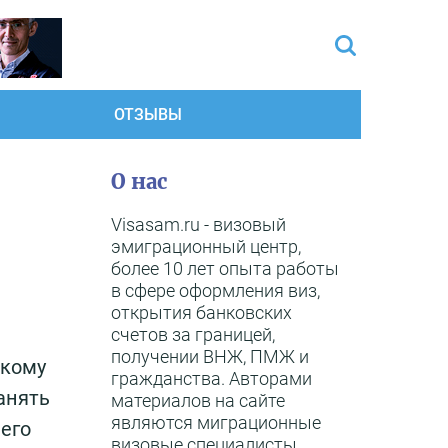
ОТЗЫВЫ
О нас
Visasam.ru - визовый
эмиграционный центр,
более 10 лет опыта работы
в сфере оформления виз,
открытия банковских
счетов за границей,
получении ВНЖ, ПМЖ и
скому
гражданства. Авторами
анять
материалов на сайте
являются миграционные
чего
визовые специалисты,