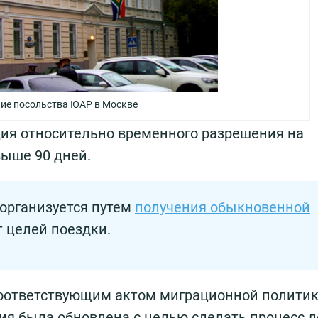
ие посольства ЮАР в Москве
ия относительно временного разрешения на
выше 90 дней.
организуется путем
получения обыкновенной
 целей поездки.
оответствующим актом миграционной политик
ция была обновлена с целью сделать процесс л