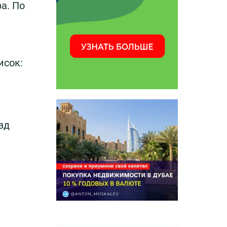
а. По
исок:
зд