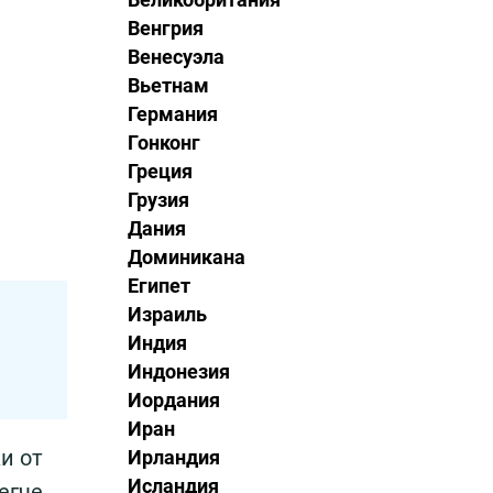
Венгрия
Венесуэла
Вьетнам
Германия
Гонконг
Греция
Грузия
Дания
Доминикана
Египет
Израиль
Индия
Индонезия
Иордания
Иран
и от
Ирландия
Исландия
егче,