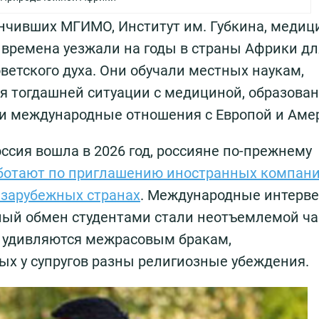
ончивших МГИМО, Институт им. Губкина, медиц
е времена уезжали на годы в страны Африки дл
ветского духа. Они обучали местных наукам,
я тогдашней ситуации с медициной, образован
и международные отношения с Европой и Аме
оссия вошла в 2026 год, россияне по-прежнему
ботают по приглашению иностранных компан
 зарубежных странах
. Международные интерве
ный обмен студентами стали неотъемлемой ч
 удивляются межрасовым бракам,
х у супругов разны религиозные убеждения.