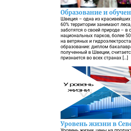
Образование и обуче
Швеция – одна из красивейших
60% территории занимают леса,
заботятся о своей природе – в 
национальных парков, более 5
на ветряных и гидроэлектроста
образование: диплом бакалавра
полученный в Швеции, считает
признается во всех странах […]
Уровень жизни в Се
Уровень жизни, цены на проду