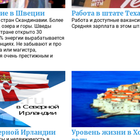
ние в Швеции
Работа в штате Теха
 стран Скандинавии. Более
Работа и доступные вакансии
 озера и горы. Шведы
Средняя зарплата в этом шта
стране открыто 30
0% энергии вырабатывается
нциях. Не забывают и про
 или магистра,
ся очень престижным и
верной Ирландии
Уровень жизни в Х
кты и недвижимость в