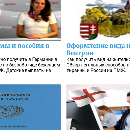
мы и пособия в
Оформление вида н
Венгрии
но получить в Германии в
Как получить вид на жительс
ие по безработице беженцам
Обзор легальных способов пе
Ж. Детские выплаты на
Украины и России на ПМЖ.