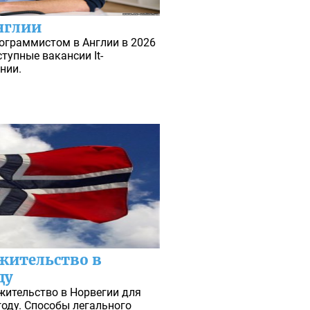
нглии
рограммистом в Англии в 2026
ступные вакансии It-
нии.
 жительство в
ду
жительство в Норвегии для
году. Способы легального