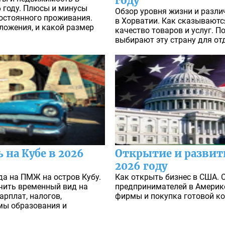
году
 году. Плюсы и минусы
Обзор уровня жизни и разл
постоянного проживания.
в Хорватии. Как сказываютс
ложения, и какой размер
качество товаров и услуг. 
выбирают эту страну для от
на Кубе в 2026
Открытие и развити
2026 году
а на ПМЖ на остров Кубу.
Как открыть бизнес в США.
чить временный вид на
предпринимателей в Америке
арплат, налогов,
фирмы и покупка готовой ко
мы образования и