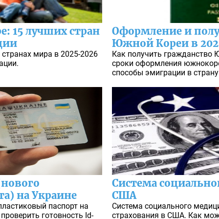
: 15 лучших стран
Оформление и полу
ции
Южной Кореи в 202
 странах мира в 2025-2026
Как получить гражданство 
ации.
сроки оформления южнокоре
способы эмиграции в страну 
(нового
Система социально
та) на Украине
США
пластиковый паспорт на
Система социального медици
 проверить готовность Id-
страхования в США. Как мож