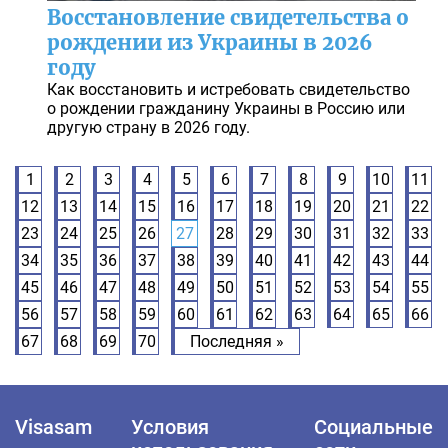
Восстановление свидетельства о
рождении из Украины в 2026
году
Как восстановить и истребовать свидетельство
о рождении гражданину Украины в Россию или
другую страну в 2026 году.
1
2
3
4
5
6
7
8
9
10
11
12
13
14
15
16
17
18
19
20
21
22
23
24
25
26
27
28
29
30
31
32
33
34
35
36
37
38
39
40
41
42
43
44
45
46
47
48
49
50
51
52
53
54
55
56
57
58
59
60
61
62
63
64
65
66
67
68
69
70
Последняя »
Visasam
Условия
Социальные