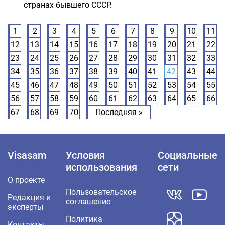
странах бывшего СССР.
1
2
3
4
5
6
7
8
9
10
11
12
13
14
15
16
17
18
19
20
21
22
23
24
25
26
27
28
29
30
31
32
33
34
35
36
37
38
39
40
41
42
43
44
45
46
47
48
49
50
51
52
53
54
55
56
57
58
59
60
61
62
63
64
65
66
67
68
69
70
Последняя »
Visasam
Условия
Социальные
использования
сети
О проекте
Пользовательское
Редакция и
соглашение
эксперты
Политика
Контакты