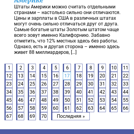
Америке
Штаты Америки можно считать отдельными
странами – настолько сильно они отличаются.
Цены и зарплаты в США в различных штатах
могут очень сильно отличаться друг от друга.
Самые богатые штаты Золотым штатом чаще
всего зовут именно Калифорнию. Забавно
отметить, что 12% местных здесь без работы.
Однако, есть и другая сторона – именно здесь
живет 88 миллиардеров, […]
1
2
3
4
5
6
7
8
9
10
11
12
13
14
15
16
17
18
19
20
21
22
23
24
25
26
27
28
29
30
31
32
33
34
35
36
37
38
39
40
41
42
43
44
45
46
47
48
49
50
51
52
53
54
55
56
57
58
59
60
61
62
63
64
65
66
67
68
69
70
Последняя »