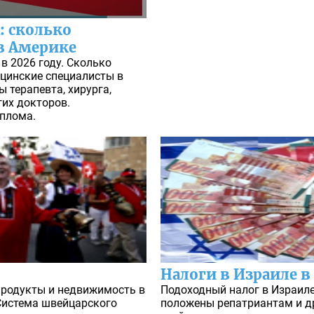
: сколько
в Америке
в 2026 году. Сколько
цинские специалисты в
 терапевта, хирурга,
гих докторов.
плома.
Налоги в Израиле в
продукты и недвижимость в
Подоходный налог в Израиле 
 Система швейцарского
положены репатриантам и д