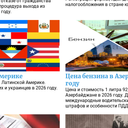
 отказе от гражданства
налогообложения в стране ю
процедура выхода из
 году.
Америке
Цена бензина в Азе
в Латинской Америке.
году
х и украинцев в 2026 году.
Цена и стоимость 1 литра 92
Азербайджане в 2026 году. 
международные водительски
штрафов и особенности ПДД 