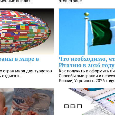
сионных выплат.
этой стране.
раны в мире в
Что необходимо, чт
Италию в 2026 году
х стран мира для туристов
Как получить и оформить ви
ь отдыхать.
Способы эмиграции и переез
России, Украины в 2026 году.