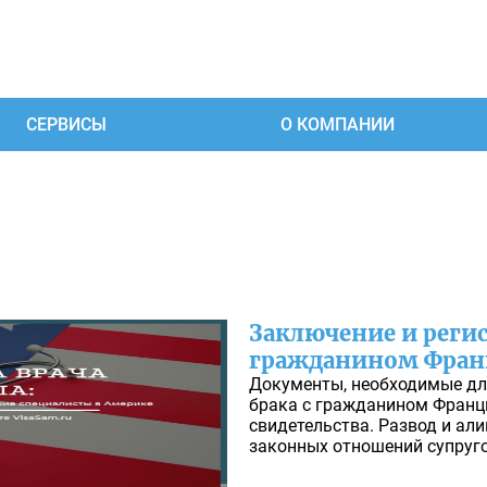
СЕРВИСЫ
О КОМПАНИИ
Заключение и регис
гражданином Фра
Документы, необходимые дл
брака с гражданином Франци
свидетельства. Развод и ал
законных отношений супруго