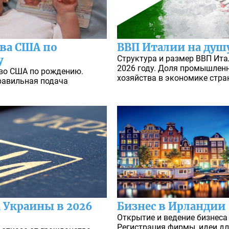
ва США по
ВВП Италии на душ
у
Структура и размер ВВП Ита
2026 году. Доля промышленн
во США по рождению.
хозяйства в экономике стра
равильная подача
а Украины в 2026
Бизнес в Ирландии
Открытие и ведение бизнеса 
Регистрация фирмы, идеи дл