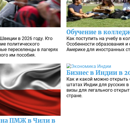
Обучение в колледж
Швеции в 2026 году. Кто
Как поступить на учебу в ко
ние политического
Особенности образования и 
ые переселенцы в лагерях
Америке для иностранных ст
ого им пособия.
Бизнес в Индии в 2
Как и какой можно открыть б
штатах Индии для русских в 
визы для легального откры
стране.
 на ПМЖ в Чили в