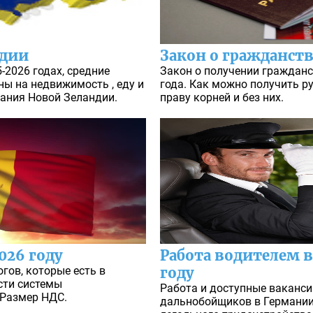
ндии
Закон о гражданст
-2026 годах, средние
Закон о получении гражданс
ны на недвижимость , еду и
года. Как можно получить р
вания Новой Зеландии.
праву корней и без них.
026 году
Работа водителем в
гов, которые есть в
году
сти системы
Работа и доступные ваканси
 Размер НДС.
дальнобойщиков в Германии 