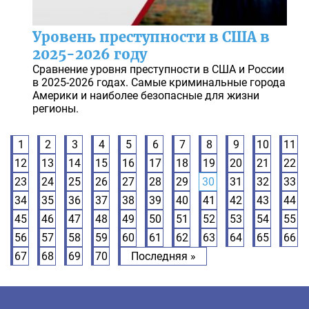
Уровень преступности в США в
2025-2026 году
Сравнение уровня преступности в США и России
в 2025-2026 годах. Самые криминальные города
Америки и наиболее безопасные для жизни
регионы.
1
2
3
4
5
6
7
8
9
10
11
12
13
14
15
16
17
18
19
20
21
22
23
24
25
26
27
28
29
30
31
32
33
34
35
36
37
38
39
40
41
42
43
44
45
46
47
48
49
50
51
52
53
54
55
56
57
58
59
60
61
62
63
64
65
66
67
68
69
70
Последняя »