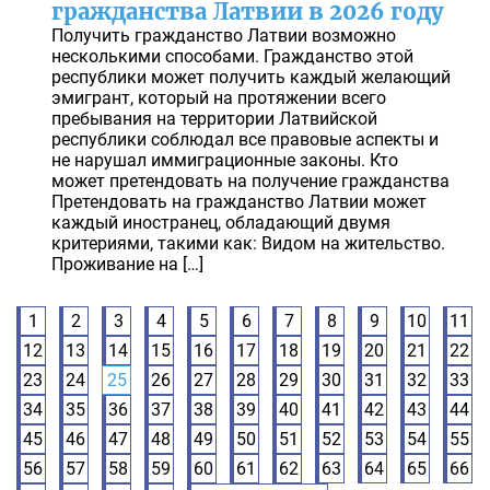
гражданства Латвии в 2026 году
Получить гражданство Латвии возможно
несколькими способами. Гражданство этой
республики может получить каждый желающий
эмигрант, который на протяжении всего
пребывания на территории Латвийской
республики соблюдал все правовые аспекты и
не нарушал иммиграционные законы. Кто
может претендовать на получение гражданства
Претендовать на гражданство Латвии может
каждый иностранец, обладающий двумя
критериями, такими как: Видом на жительство.
Проживание на […]
1
2
3
4
5
6
7
8
9
10
11
12
13
14
15
16
17
18
19
20
21
22
23
24
25
26
27
28
29
30
31
32
33
34
35
36
37
38
39
40
41
42
43
44
45
46
47
48
49
50
51
52
53
54
55
56
57
58
59
60
61
62
63
64
65
66