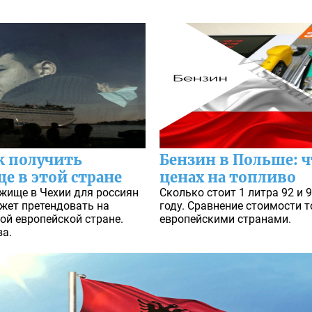
к получить
Бензин в Польше: ч
е в этой стране
ценах на топливо
жище в Чехии для россиян
Сколько стоит 1 литра 92 и 
ожет претендовать на
году. Сравнение стоимости 
той европейской стране.
европейскими странами.
ва.