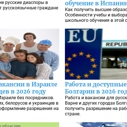
е русские диаспоры в
обучение в Испани
ут русскоязычные граждане
Как получить высшее образо
Особенности учебы и выбора
школьного обучения в этой с
акансии в Израиле
Работа и доступные
цев в 2026 году
Болгарии в 2026 го
Израиле без посредников.
Работа и вакансии для русск
х, белорусов и украинцев в
Варне и других городах Болг
 оформление разрешения на
получить разрешение на раб
стране.