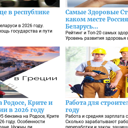
це в республике
Самые Здоровые Ст
каком месте Россия
еларуси в 2026 году.
Беларусь…
мощь государства и пути
Рейтинг и Топ-20 самых здор
Уровень развития здоровья в
 Родосе, Крите и
Работа для строите
ии в 2026 году
году
95 бензина на Родосе, Крите
Работа и средняя зарплата с
026 году. Особенности
Сколько зарабатывают рабо
ране. Нужны ли
переработки и закон, защи