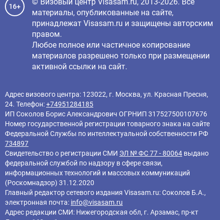
© Визовый центр Visasam.ru, 2013-2026. Все
16+
материалы, опубликованные на сайте,
принадлежат Visasam.ru и защищены авторским
правом.
Любое полное или частичное копирование
материалов разрешено только при размещении
активной ссылки на сайт.
Адрес визового центра: 123022, г. Москва, ул. Красная Пресня,
24. Телефон:
+74951284185
ИП Соколов Борис Александрович ОГРНИП 317527500107676
Номер государственной регистрации товарного знака на сайте
Федеральной Службы по интеллектуальной собственности РФ
734897
Свидетельство о регистрации СМИ
ЭЛ № ФС 77 - 80064
выдано
федеральной службой по надзору в сфере связи,
информационных технологий и массовых коммуникаций
(Роскомнадзор) 31.12.2020
Главный редактор cетевого издания Visasam.ru: Соколов Б.А.,
электронная почта:
info@visasam.ru
Адрес редакции СМИ: Нижегородская обл, г. Арзамас, пр-кт