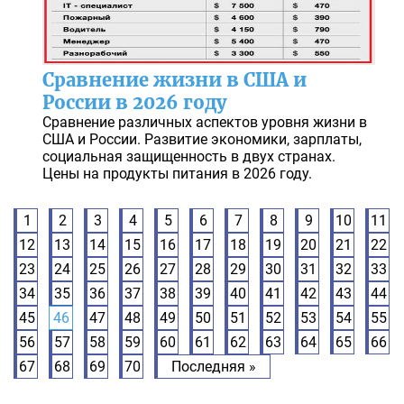
Сравнение жизни в США и
России в 2026 году
Сравнение различных аспектов уровня жизни в
США и России. Развитие экономики, зарплаты,
социальная защищенность в двух странах.
Цены на продукты питания в 2026 году.
1
2
3
4
5
6
7
8
9
10
11
12
13
14
15
16
17
18
19
20
21
22
23
24
25
26
27
28
29
30
31
32
33
34
35
36
37
38
39
40
41
42
43
44
45
46
47
48
49
50
51
52
53
54
55
56
57
58
59
60
61
62
63
64
65
66
67
68
69
70
Последняя »