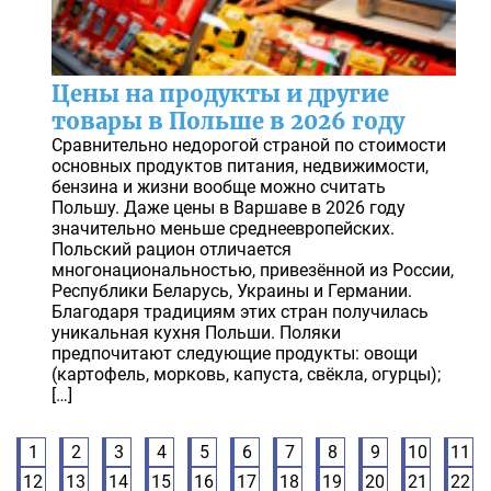
Цены на продукты и другие
товары в Польше в 2026 году
Сравнительно недорогой страной по стоимости
основных продуктов питания, недвижимости,
бензина и жизни вообще можно считать
Польшу. Даже цены в Варшаве в 2026 году
значительно меньше среднеевропейских.
Польский рацион отличается
многонациональностью, привезённой из России,
Республики Беларусь, Украины и Германии.
Благодаря традициям этих стран получилась
уникальная кухня Польши. Поляки
предпочитают следующие продукты: овощи
(картофель, морковь, капуста, свёкла, огурцы);
[…]
1
2
3
4
5
6
7
8
9
10
11
12
13
14
15
16
17
18
19
20
21
22