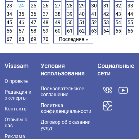
23
24
25
26
27
28
29
30
31
32
33
34
35
36
37
38
39
40
41
42
43
44
45
46
47
48
49
50
51
52
53
54
55
56
57
58
59
60
61
62
63
64
65
66
67
68
69
70
Последняя »
Visasam
Условия
Социальные
использования
сети
О проекте
Пользовательское
Редакция и
соглашение
эксперты
Политика
Контакты
конфиденциальности
Отзывы о
Договор об оказании
нас
услуг
Реклама