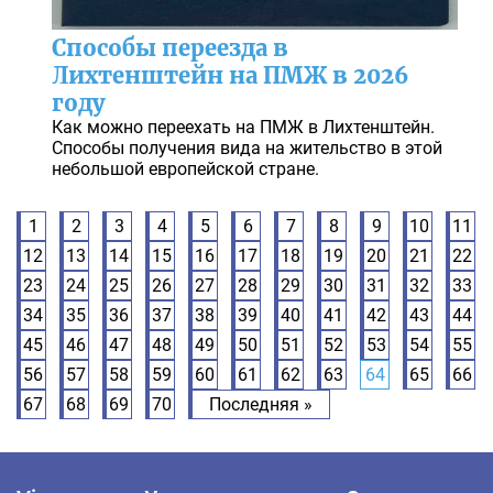
Способы переезда в
Лихтенштейн на ПМЖ в 2026
году
Как можно переехать на ПМЖ в Лихтенштейн.
Способы получения вида на жительство в этой
небольшой европейской стране.
1
2
3
4
5
6
7
8
9
10
11
12
13
14
15
16
17
18
19
20
21
22
23
24
25
26
27
28
29
30
31
32
33
34
35
36
37
38
39
40
41
42
43
44
45
46
47
48
49
50
51
52
53
54
55
56
57
58
59
60
61
62
63
64
65
66
67
68
69
70
Последняя »