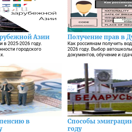
арубежной Азии
Получение прав в Ду
 в 2025-2026 году.
Как россиянам получить вод
нности городского
2026 году. Выбор автошколы
х.
документов, обучение и сда
пенсию в
Способы эмиграции 
у
году