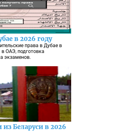
бае в 2026 году
ительские права в Дубае в
 в ОАЭ, подготовка
ча экзаменов.
из Беларуси в 2026