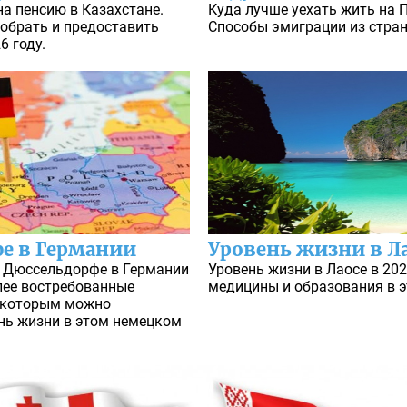
а пенсию в Казахстане.
Куда лучше уехать жить на П
обрать и предоставить
Способы эмиграции из стран
6 году.
фе в Германии
Уровень жизни в Л
в Дюссельдорфе в Германии
Уровень жизни в Лаосе в 202
олее востребованные
медицины и образования в э
о которым можно
ень жизни в этом немецком