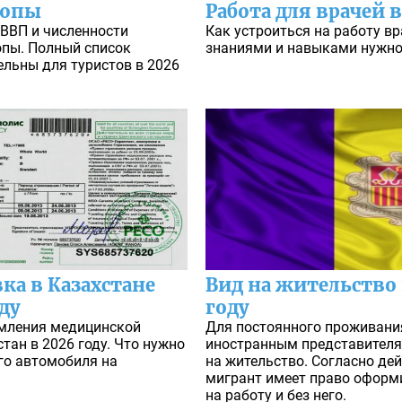
ропы
Работа для врачей 
 ВВП и численности
Как устроиться на работу в
опы. Полный список
знаниями и навыками нужно
ельны для туристов в 2026
ка в Казахстане
Вид на жительство 
ду
году
рмления медицинской
Для постоянного проживани
тан в 2026 году. Что нужно
иностранным представителя
го автомобиля на
на жительство. Согласно де
мигрант имеет право оформ
на работу и без него.