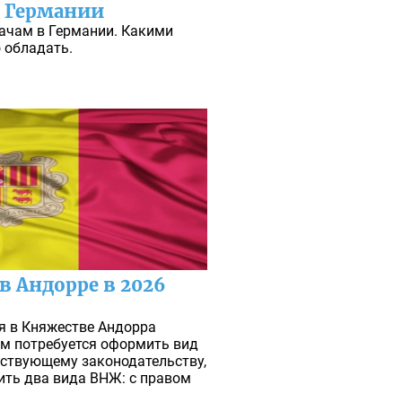
в Германии
рачам в Германии. Какими
 обладать.
в Андорре в 2026
я в Княжестве Андорра
м потребуется оформить вид
йствующему законодательству,
ить два вида ВНЖ: с правом