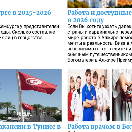
рге в 2025-2026
Работа и доступные
в 2026 году
сембурге у представителей
Если Вы хотите уехать далек
годы. Сколько составляет
страны и кардинально перев
х лиц в герцогстве.
мире, работа в Алжире помо
мечты в реальность. Виза в
независимо от того едите ли
обычным путешественником
Богоматери в Алжире Преиму
акансии в Тунисе в
Работа врачом в Бо