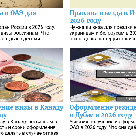
а в ОАЭ для
Правила въезда в И
2026 году
дан России в 2026 году.
Нужна ли виза для поездки 
 визы россиянам. Что
украинцам и белорусам в 20
а отдых с детьми.
нахождения на территории э
ние визы в Канаду
Оформление резиде
ду
в Дубае в 2026 году
зу в Канаду россиянам в
Условия получения и оформл
ость и сроки оформления
ОАЭ в 2026 году. Что она да
о делать в случае отказа.