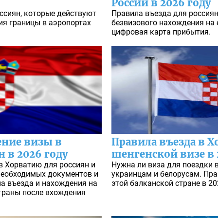
России в 2026 году
ссиян, которые действуют
Правила въезда для россиян 
ния границы в аэропортах
безвизового нахождения на 
цифровая карта прибытия.
ение визы в
Правила въезда в 
 в 2026 году
шенгенской визе в 
в Хорватию для россиян и
Нужна ли виза для поездки 
 необходимых документов и
украинцам и белорусам. Пра
а въезда и нахождения на
этой балканской стране в 20
страны после вхождения