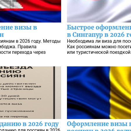
ение визы в
Быстрое оформлени
ян
в Сингапур в 2026 г
иянам в 2026 году. Методы
Необходима ли виза для пос
мбоджа. Правила
Как россиянам можно посети
ости перехода через
или туристической поездкой
данию в 2026 году
Оформление визы 
рданию для россиян в 2026