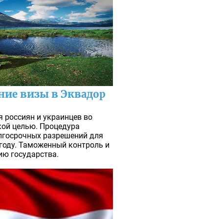
ние визы в Эквадор
я россиян и украинцев во
кой целью. Процедура
лгосрочных разрешений для
 году. Таможенный контроль и
ию государства.