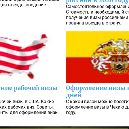
россиян в 2026 году
для въезда, введение
Самостоятельное оформлени
Стоимость и необходимый с
получения визы россиянами 
правила въезда в страну.
ние рабочей визы
Оформление визы в
дней
бочей визы в США. Какие
С какой визой можно посети
их рабочих виз. Советы,
оформление визы в Чехию д
енты для оформления визы
году.