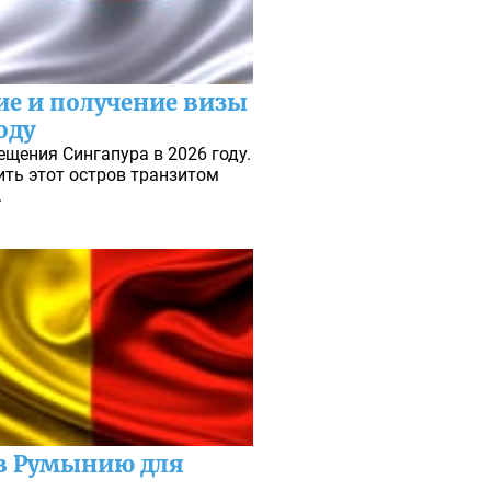
е и получение визы
оду
ещения Сингапура в 2026 году.
ть этот остров транзитом
.
в Румынию для