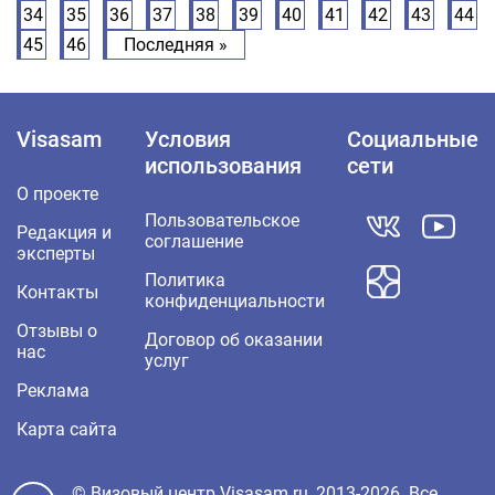
34
35
36
37
38
39
40
41
42
43
44
45
46
Последняя »
Visasam
Условия
Социальные
использования
сети
О проекте
Пользовательское
Редакция и
соглашение
эксперты
Политика
Контакты
конфиденциальности
Отзывы о
Договор об оказании
нас
услуг
Реклама
Карта сайта
© Визовый центр Visasam.ru, 2013-2026. Все