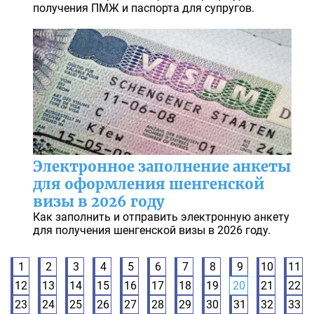
получения ПМЖ и паспорта для супругов.
Электронное заполнение анкеты
для оформления шенгенской
визы в 2026 году
Как заполнить и отправить электронную анкету
для получения шенгенской визы в 2026 году.
1
2
3
4
5
6
7
8
9
10
11
12
13
14
15
16
17
18
19
20
21
22
23
24
25
26
27
28
29
30
31
32
33