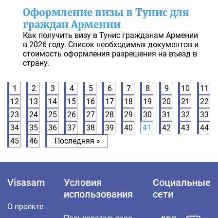
Оформление визы в Тунис для
граждан Армении
Как получить визу в Тунис гражданам Армении
в 2026 году. Список необходимых документов и
стоимость оформления разрешения на въезд в
страну.
1
2
3
4
5
6
7
8
9
10
11
12
13
14
15
16
17
18
19
20
21
22
23
24
25
26
27
28
29
30
31
32
33
34
35
36
37
38
39
40
41
42
43
44
45
46
Последняя »
Visasam
Условия
Социальные
использования
сети
О проекте