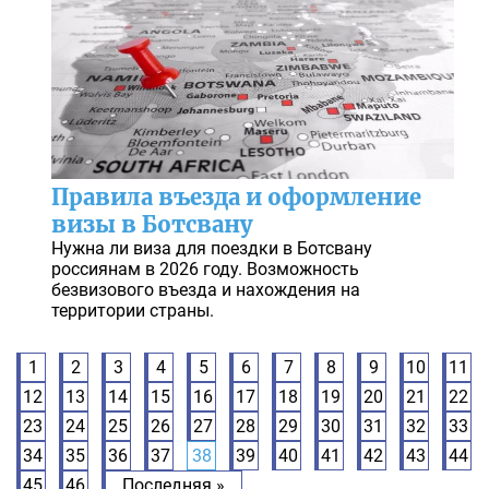
Правила въезда и оформление
визы в Ботсвану
Нужна ли виза для поездки в Ботсвану
россиянам в 2026 году. Возможность
безвизового въезда и нахождения на
территории страны.
1
2
3
4
5
6
7
8
9
10
11
12
13
14
15
16
17
18
19
20
21
22
23
24
25
26
27
28
29
30
31
32
33
34
35
36
37
38
39
40
41
42
43
44
45
46
Последняя »