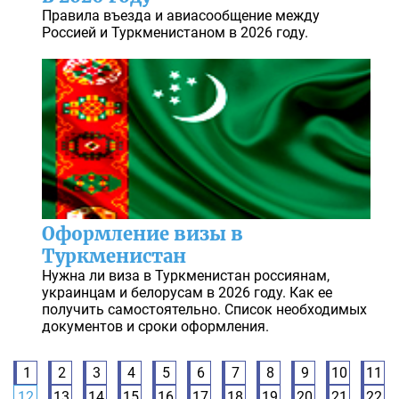
Правила въезда и авиасообщение между
Россией и Туркменистаном в 2026 году.
Оформление визы в
Туркменистан
Нужна ли виза в Туркменистан россиянам,
украинцам и белорусам в 2026 году. Как ее
получить самостоятельно. Список необходимых
документов и сроки оформления.
1
2
3
4
5
6
7
8
9
10
11
12
13
14
15
16
17
18
19
20
21
22