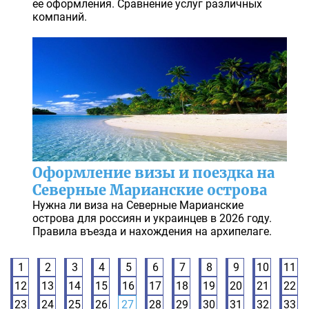
ее оформления. Сравнение услуг различных
компаний.
Оформление визы и поездка на
Северные Марианские острова
Нужна ли виза на Северные Марианские
острова для россиян и украинцев в 2026 году.
Правила въезда и нахождения на архипелаге.
1
2
3
4
5
6
7
8
9
10
11
12
13
14
15
16
17
18
19
20
21
22
23
24
25
26
27
28
29
30
31
32
33