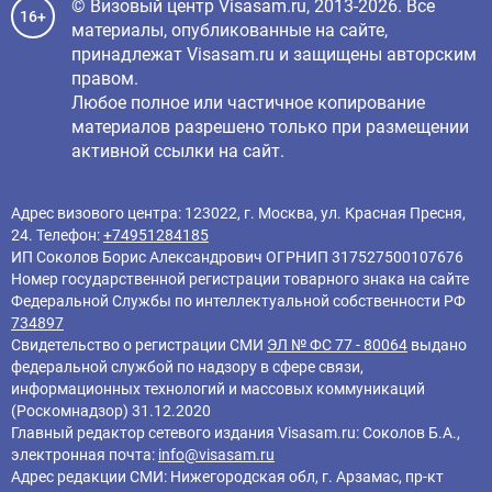
© Визовый центр Visasam.ru, 2013-2026. Все
16+
материалы, опубликованные на сайте,
принадлежат Visasam.ru и защищены авторским
правом.
Любое полное или частичное копирование
материалов разрешено только при размещении
активной ссылки на сайт.
Адрес визового центра: 123022, г. Москва, ул. Красная Пресня,
24. Телефон:
+74951284185
ИП Соколов Борис Александрович ОГРНИП 317527500107676
Номер государственной регистрации товарного знака на сайте
Федеральной Службы по интеллектуальной собственности РФ
734897
Свидетельство о регистрации СМИ
ЭЛ № ФС 77 - 80064
выдано
федеральной службой по надзору в сфере связи,
информационных технологий и массовых коммуникаций
(Роскомнадзор) 31.12.2020
Главный редактор cетевого издания Visasam.ru: Соколов Б.А.,
электронная почта:
info@visasam.ru
Адрес редакции СМИ: Нижегородская обл, г. Арзамас, пр-кт