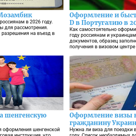
Мозамбик
Оформление и быст
россиянам в 2026 году.
D в Португалию в 2
ы для рассмотрения.
Как самостоятельно оформит
 разрешения на въезд в
году россиянам и украинцам
документов, образец заполн
получения в визовом центре 
на шенгенскую
Оформление визы 
гражданину Украин
я оформления шенгенской
Нужна ли виза для поездки 
говая инструкция, что
году. Список необходимых д