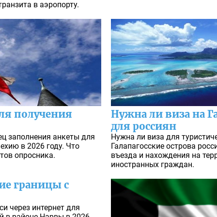
транзита в аэропорту.
ля получения
Нужна ли виза на Г
для россиян
ец заполнения анкеты для
Нужна ли виза для туристич
ехию в 2026 году. Что
Галапагосские острова росс
тов опросника.
въезда и нахождения на тер
иностранных граждан.
ие границы с
и через интернет для
й в районе Нарвы в 2026