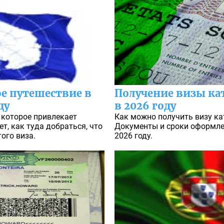
е путешествие в
Получение визы ка
ду
в 2026 году
 которое привлекает
Как можно получить визу ка
т, как туда добраться, что
Документы и сроки оформле
того виза.
2026 году.