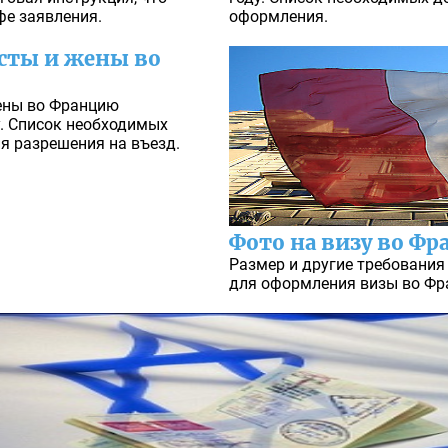
фе заявления.
оформления.
сты и жены во
жены во Францию
у. Список необходимых
я разрешения на въезд.
Фото на визу во Ф
Размер и другие требования
для оформления визы во Фра