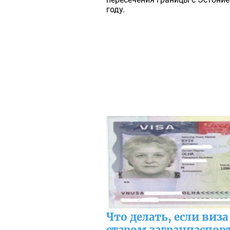
году.
Что делать, если виз
старом загранпаспор