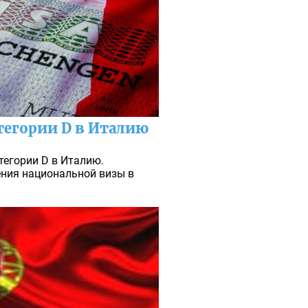
тегории D в Италию
тегории D в Италию.
ния национальной визы в