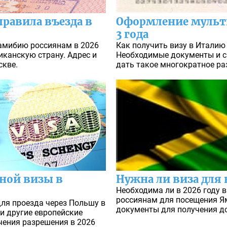
равила въезда в
Оформление мульт
3 года
Намибию россиянам в 2026
Как получить визу в Италию н
иканскую страну. Адрес и
Необходимые документы и с
скве.
дать такое многократное ра
ной визы в
Нужна ли виза для 
Необходима ли в 2026 году 
россиянам для посещения Я
ля проезда через Польшу в
документы для получения д
и другие европейские
чения разрешения в 2026