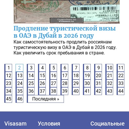
Продление туристической визы
в ОАЭ в Дубай в 2026 году
Как самостоятельность продлить россиянам
туристическую визу в ОАЭ в Дубай в 2026 году.
Как увеличить срок пребывания в стране.
1
2
3
4
5
6
7
8
9
10
11
12
13
14
15
16
17
18
19
20
21
22
23
24
25
26
27
28
29
30
31
32
33
34
35
36
37
38
39
40
41
42
43
44
45
46
Последняя »
Visasam
Условия
Социальные