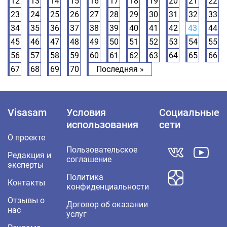
12
13
14
15
16
17
18
19
20
21
22
23
24
25
26
27
28
29
30
31
32
33
34
35
36
37
38
39
40
41
42
43
44
45
46
47
48
49
50
51
52
53
54
55
56
57
58
59
60
61
62
63
64
65
66
67
68
69
70
Последняя »
Visasam
Условия
Социальные
использования
сети
О проекте
Пользовательское
Редакция и
соглашение
эксперты
Политика
Контакты
конфиденциальности
Отзывы о
Договор об оказании
нас
услуг