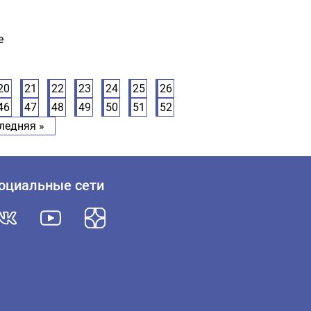
е
20
21
22
23
24
25
26
46
47
48
49
50
51
52
ледняя »
оциальные сети