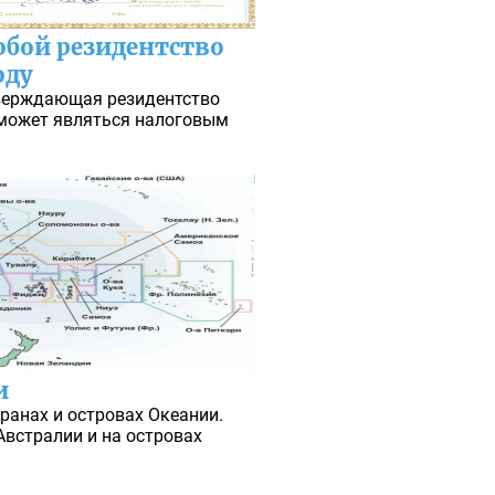
обой резидентство
оду
тверждающая резидентство
о может являться налоговым
и
ранах и островах Океании.
Австралии и на островах