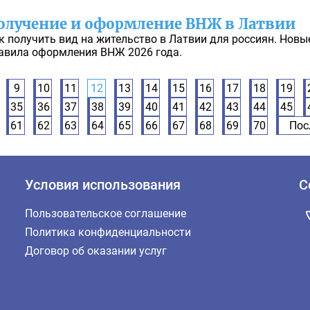
олучение и оформление ВНЖ в Латвии
к получить вид на жительство в Латвии для россиян. Новы
авила оформления ВНЖ 2026 года.
9
10
11
12
13
14
15
16
17
18
19
35
36
37
38
39
40
41
42
43
44
45
61
62
63
64
65
66
67
68
69
70
Пос
Условия использования
С
Пользовательское соглашение
Политика конфиденциальности
Договор об оказании услуг