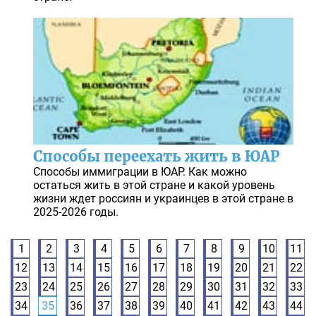
Способы переехать жить в ЮАР
Способы иммиграции в ЮАР. Как можно
остаться жить в этой стране и какой уровень
жизни ждет россиян и украинцев в этой стране в
2025-2026 годы.
1
2
3
4
5
6
7
8
9
10
11
12
13
14
15
16
17
18
19
20
21
22
23
24
25
26
27
28
29
30
31
32
33
34
35
36
37
38
39
40
41
42
43
44