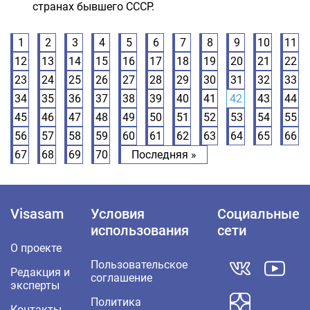
странах бывшего СССР.
1
2
3
4
5
6
7
8
9
10
11
12
13
14
15
16
17
18
19
20
21
22
23
24
25
26
27
28
29
30
31
32
33
34
35
36
37
38
39
40
41
42
43
44
45
46
47
48
49
50
51
52
53
54
55
56
57
58
59
60
61
62
63
64
65
66
67
68
69
70
Последняя »
Visasam
Условия
Социальные
использования
сети
О проекте
Пользовательское
Редакция и
соглашение
эксперты
Политика
Контакты