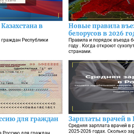
Казахстана в
Новые правила въез
белорусов в 2026 го
и граждан Республики
Правила и порядок въезда б
.
году . Когда откроют сухоп
странами.
ссию для граждан
Зарплаты врачей в 
Средняя зарплата врачей в 
2025-2026 годах. Сколько з
в Россию для граждан