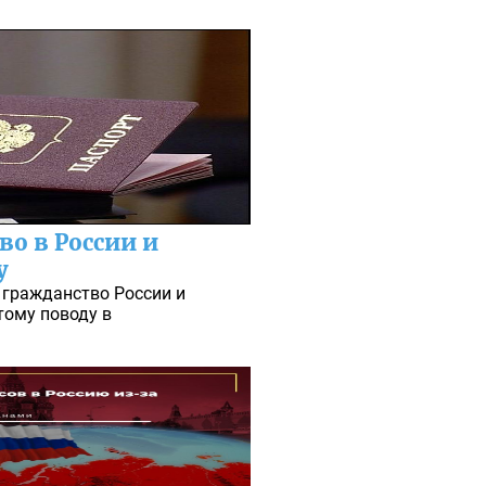
о в России и
у
 гражданство России и
тому поводу в