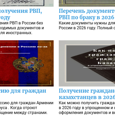
получения РВП,
Перечень документ
году
РВП по браку в 2026
ения РВП в России без
Какие документы нужны для 
бходимых документов и
России в 2026 году. Полный
для иностранных.
сию для граждан
Получение граждан
казахстанцев в 2026
оссию для граждан Армении
Как можно получить гражда
руса . Когда отроют
в 2026 году в упрощенном и
бщение между странами.
оформления документов и в