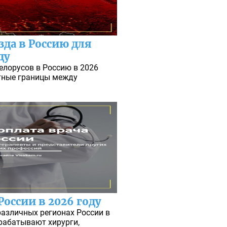
да в Россию для
ду
елорусов в Россию в 2026
утные границы между
России в 2026 году
различных регионах России в
арабатывают хирурги,