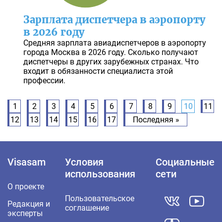
Зарплата диспетчера в аэропорту
в 2026 году
Средняя зарплата авиадиспетчеров в аэропорту
города Москва в 2026 году. Сколько получают
диспетчеры в других зарубежных странах. Что
входит в обязанности специалиста этой
профессии.
1
2
3
4
5
6
7
8
9
10
11
12
13
14
15
16
17
Последняя »
Visasam
Условия
Социальные
использования
сети
О проекте
Пользовательское
Редакция и
соглашение
эксперты