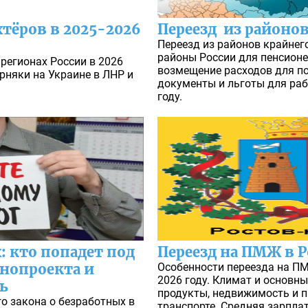
хтёров в 2025-2026
Переезд из районов
Переезд из районов крайнего
районы России для пенсионе
регионах России в 2026
возмещение расходов для п
рняки на Украине в ЛНР и
документы и льготы для ра
году.
: кто попадет под
Переезд на ПМЖ в 
онопроекта и
Особенности переезда на ПМ
2026 году. Климат и основн
ть
продукты, недвижимость и 
го закона о безработных в
транспорте. Средняя зарплат