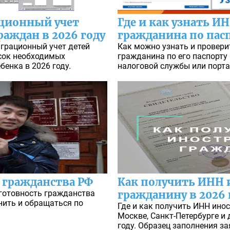
ационный учет
Где и как узнать И
раждан в 2026 году
гражданина по пасп
играционный учет детей
Как можно узнать и провери
сок необходимых
гражданина по его паспорту 
бенка в 2026 году.
налоговой службы или порта
 гражданства РФ
Как получить ИНН
 готовность гражданства
гражданину в 2026 
нить и обращаться по
Где и как получить ИНН ин
Москве, Санкт-Петербурге и 
году. Образец заполнения з