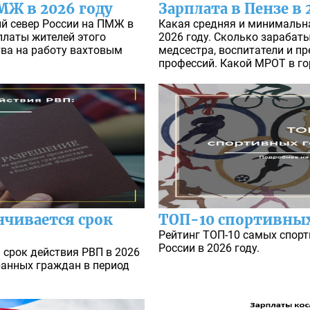
ПМЖ в 2026 году
Зарплата в Пензе в 
ий север России на ПМЖ в
Какая средняя и минимальна
рплаты жителей этого
2026 году. Сколько зарабаты
тва на работу вахтовым
медсестра, воспитатели и пр
профессий. Какой МРОТ в го
анчивается срок
ТОП-10 спортивных
Рейтинг ТОП-10 самых спорт
России в 2026 году.
я срок действия РВП в 2026
ранных граждан в период