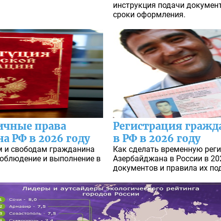
инструкция подачи документ
сроки оформления.
ичные права
Регистрация гражд
а РФ в 2026 году
в РФ в 2026 году
м и свободам гражданина
Как сделать временную рег
 соблюдение и выполнение в
Азербайджана в России в 20
документов и правила их по