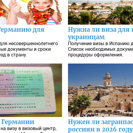
Германию для
Нужна ли виза для
украинцам
 для несовершеннолетнего
Получение визы в Испанию д
мые документы и сроки
Список необходимых докуме
д в страну.
процедуры оформления.
о Германии
Нужен ли загранпас
на визу в визовый центр,
россиян в 2026 году