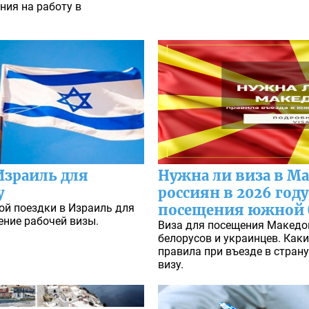
ия на работу в
Израиль для
Нужна ли виза в М
у
россиян в 2026 году
ой поездки в Израиль для
посещения южной 
ение рабочей визы.
Виза для посещения Македон
белорусов и украинцев. Как
правила при въезде в стран
визу.