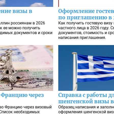
ение визы в
Оформление гостев
по приглашению в 
аллин россиянам в 2026
Как получить гостевую визу
ак ее можно получить
частного лица в 2026 году. 
одимых документов и сроки
документов, стоимость и ср
написания приглашения.
 Францию через
Справка с работы 
шенгенской визы в 
во Францию через визовый
Образец написания и заполн
. Список необходимых
оформления шенгенской визы