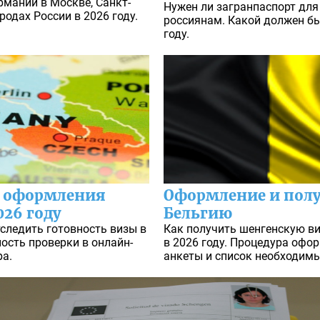
рмании в Москве, Санкт-
Нужен ли загранпаспорт для
родах России в 2026 году.
россиянам. Какой должен бы
году.
и оформления
Оформление и полу
026 году
Бельгию
тследить готовность визы в
Как получить шенгенскую ви
ость проверки в онлайн-
в 2026 году. Процедура офо
ра.
анкеты и список необходим