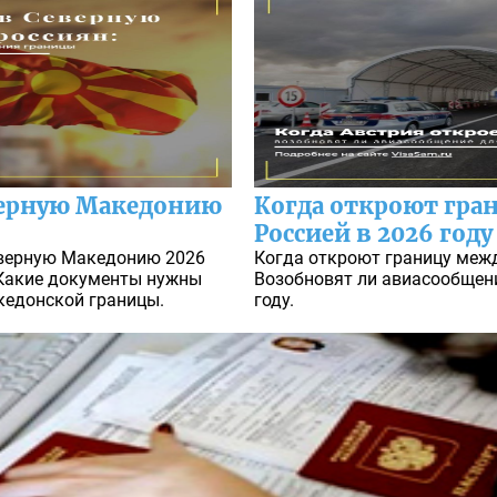
верную Македонию
Когда откроют гра
Россией в 2026 году
еверную Македонию 2026
Когда откроют границу межд
 Какие документы нужны
Возобновят ли авиасообщен
кедонской границы.
году.