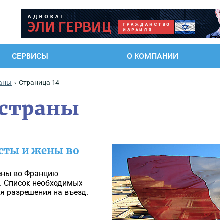
СЕРВИСЫ
О КОМПАНИИ
раны
Страница 14
 страны
сты и жены во
жены во Францию
у. Список необходимых
я разрешения на въезд.