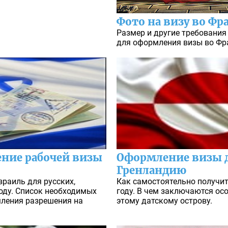
Фото на визу во Ф
Размер и другие требования
для оформления визы во Фра
ние рабочей визы
Оформление визы д
Гренландию
зраиль для русских,
Как самостоятельно получит
году. Список необходимых
году. В чем заключаются ос
ления разрешения на
этому датскому острову.