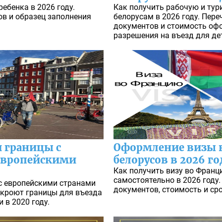
ебенка в 2026 году.
Как получить рабочую и тур
в и образец заполнения
белорусам в 2026 году. Пер
документов и стоимость оф
разрешения на въезд для де
 границы с
Оформление визы 
 европейскими
белорусов в 2026 го
Как получить визу во Франц
самостоятельно в 2026 году
с европейскими странами
документов, стоимость и ср
откроют границы для въезда
 в 2020 году.