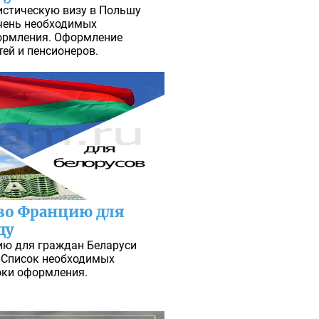
истическую визу в Польшу
ечень необходимых
ормления. Оформление
тей и пенсионеров.
во Францию для
ду
ию для граждан Беларуси
. Список необходимых
оки оформления.