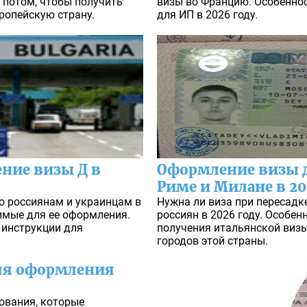
ь потом, чтобы получить
визы во Францию. Особенно
вропейскую страну.
для ИП в 2026 году.
ние визы Д в
Оформление визы д
Риме и Милане в 20
ю россиянам и украинцам в
Нужна ли виза при пересадк
имые для ее оформления.
россиян в 2026 году. Особе
 инструкции для
получения итальянской визы
городов этой страны.
для оформления
ования, которые