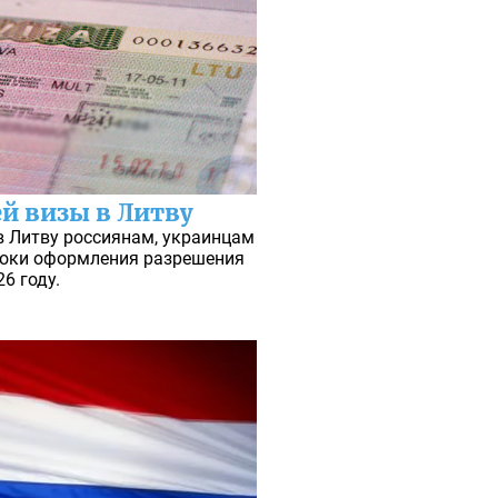
й визы в Литву
в Литву россиянам, украинцам
сроки оформления разрешения
26 году.