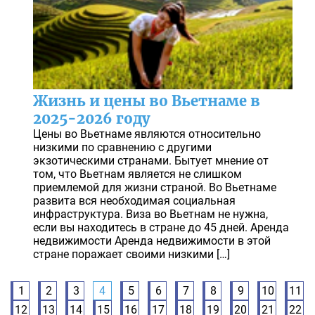
Жизнь и цены во Вьетнаме в
2025-2026 году
Цены во Вьетнаме являются относительно
низкими по сравнению с другими
экзотическими странами. Бытует мнение от
том, что Вьетнам является не слишком
приемлемой для жизни страной. Во Вьетнаме
развита вся необходимая социальная
инфраструктура. Виза во Вьетнам не нужна,
если вы находитесь в стране до 45 дней. Аренда
недвижимости Аренда недвижимости в этой
стране поражает своими низкими […]
1
2
3
4
5
6
7
8
9
10
11
12
13
14
15
16
17
18
19
20
21
22