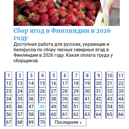
Сбор ягод в Финляндии в 2026
году
Доступная работа для русских, украинцев и
белорусов по сбору лесных северных ягод в
Финляндии в 2026 году. Какая оплата труда у
сборщиков.
1
2
3
4
5
6
7
8
9
10
11
12
13
14
15
16
17
18
19
20
21
22
23
24
25
26
27
28
29
30
31
32
33
34
35
36
37
38
39
40
41
42
43
44
45
46
47
48
49
50
51
52
53
54
55
56
57
58
59
60
61
62
63
64
65
66
67
68
69
70
Последняя »