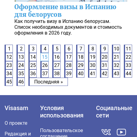
Оформление визы в Испанию
для белорусов
Как получить визу в Испанию белорусам.
Список необходимых документов и стоимость
оформления в 2026 году.
1
2
3
4
5
6
7
8
9
10
11
12
13
14
15
16
17
18
19
20
21
22
23
24
25
26
27
28
29
30
31
32
33
34
35
36
37
38
39
40
41
42
43
44
45
46
Последняя »
Visasam
Условия
Социальные
использования
сети
О проекте
Пользовательское
Редакция и
соглашение