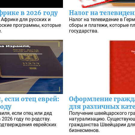
фрике в 2026 году
Налог на телевиде
 Африке для русских и
Налог на телевидение в Герм
ерские программы, которые
сборы и платежи, которые п
.
государства.
 если отец еврей:
Оформление гражд
году
для различных кат
иля, если отец или дед
Получение швейцарского гра
 2026 году по родству.
натурализацию. Существую
одтверждения еврейских
гражданства Швейцарии для 
бизнесменов.