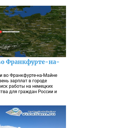
 во Франкфурте-на-
и во Франкфурте-на-Майне
вень зарплат в городе
иск работы на немецких
ства для граждан России и