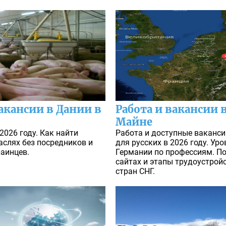
акансии в Дании в
Работа и вакансии
Майне
2026 году. Как найти
Работа и доступные ваканси
аслях без посредников и
для русских в 2026 году. Уро
раинцев.
Германии по профессиям. По
сайтах и этапы трудоустрой
стран СНГ.