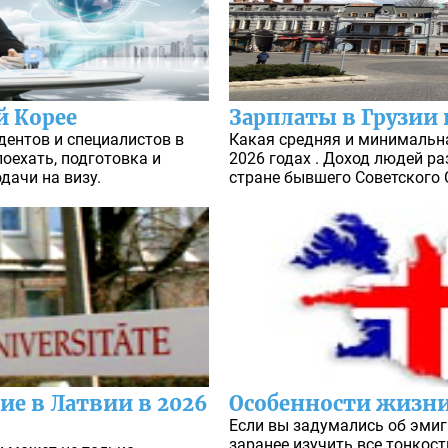
 Корее
Зарплаты в Грузии 
дентов и специалистов в
Какая средняя и минимальна
оехать, подготовка и
2026 годах . Доход людей р
дачи на визу.
стране бывшего Советского 
ие в Латвии в 2026
Особенности жизни
Если вы задумались об эмиг
заранее изучить все тонкос