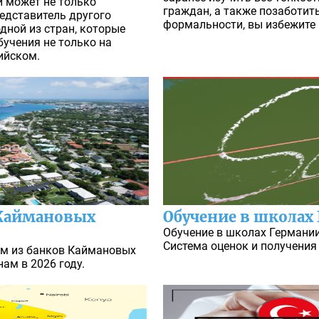
и может не только
граждан, а также позаботить
редставитель другого
формальности, вы избежите 
дной из стран, которые
учения не только на
ийском.
 Каймановых
Обучение в школах
Обучение в школах Германии
Система оценок и получения
ом из банков Каймановых
ам в 2026 году.