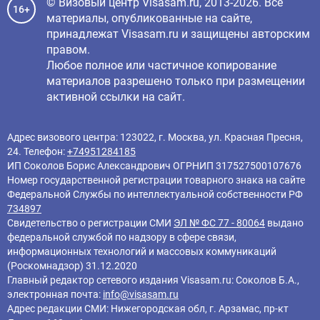
© Визовый центр Visasam.ru, 2013-2026. Все
16+
материалы, опубликованные на сайте,
принадлежат Visasam.ru и защищены авторским
правом.
Любое полное или частичное копирование
материалов разрешено только при размещении
активной ссылки на сайт.
Адрес визового центра: 123022, г. Москва, ул. Красная Пресня,
24. Телефон:
+74951284185
ИП Соколов Борис Александрович ОГРНИП 317527500107676
Номер государственной регистрации товарного знака на сайте
Федеральной Службы по интеллектуальной собственности РФ
734897
Свидетельство о регистрации СМИ
ЭЛ № ФС 77 - 80064
выдано
федеральной службой по надзору в сфере связи,
информационных технологий и массовых коммуникаций
(Роскомнадзор) 31.12.2020
Главный редактор cетевого издания Visasam.ru: Соколов Б.А.,
электронная почта:
info@visasam.ru
Адрес редакции СМИ: Нижегородская обл, г. Арзамас, пр-кт